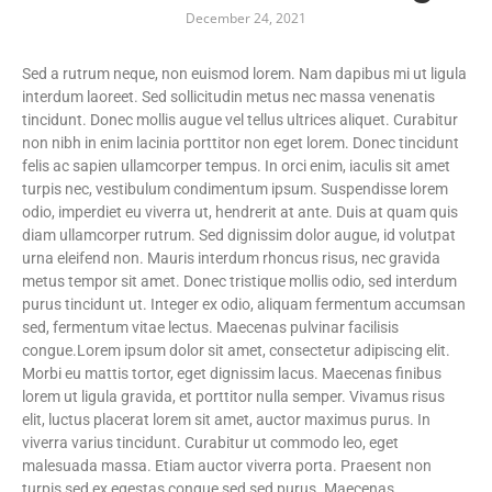
December 24, 2021
Sed a rutrum neque, non euismod lorem. Nam dapibus mi ut ligula
interdum laoreet. Sed sollicitudin metus nec massa venenatis
tincidunt. Donec mollis augue vel tellus ultrices aliquet. Curabitur
non nibh in enim lacinia porttitor non eget lorem. Donec tincidunt
felis ac sapien ullamcorper tempus. In orci enim, iaculis sit amet
turpis nec, vestibulum condimentum ipsum. Suspendisse lorem
odio, imperdiet eu viverra ut, hendrerit at ante. Duis at quam quis
diam ullamcorper rutrum. Sed dignissim dolor augue, id volutpat
urna eleifend non. Mauris interdum rhoncus risus, nec gravida
metus tempor sit amet. Donec tristique mollis odio, sed interdum
purus tincidunt ut. Integer ex odio, aliquam fermentum accumsan
sed, fermentum vitae lectus. Maecenas pulvinar facilisis
congue.Lorem ipsum dolor sit amet, consectetur adipiscing elit.
Morbi eu mattis tortor, eget dignissim lacus. Maecenas finibus
lorem ut ligula gravida, et porttitor nulla semper. Vivamus risus
elit, luctus placerat lorem sit amet, auctor maximus purus. In
viverra varius tincidunt. Curabitur ut commodo leo, eget
malesuada massa. Etiam auctor viverra porta. Praesent non
turpis sed ex egestas congue sed sed purus. Maecenas